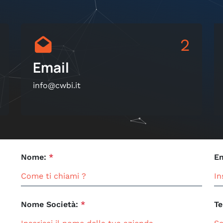
2
Email
info@cwbi.it
Nome:
*
Em
Nome Società:
*
Te