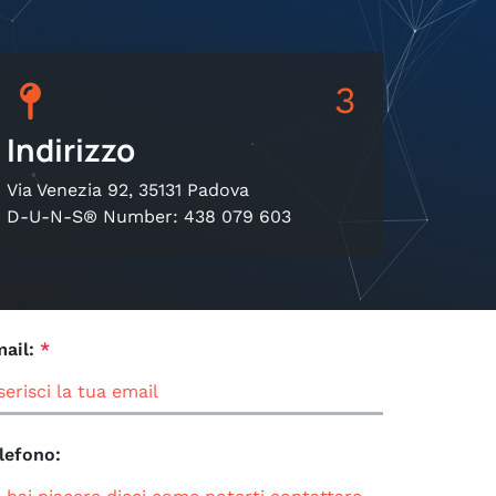
3
Indirizzo
Via Venezia 92, 35131 Padova
D-U-N-S® Number: 438 079 603
ail:
*
lefono: