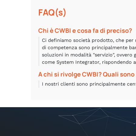
FAQ(s)
Chi è CWBI e cosa fa di preciso?
Ci definiamo società prodotto, che per n
di competenza sono principalmente banc
soluzioni in modalità "servizio", ovvero
come System Integrator, rispondendo a ri
A chi si rivolge CWBI? Quali sono i
I nostri clienti sono principalmente centr