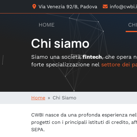
Via Venezia 92/B, Padova
info@cwbi.i
HOME
CH
Chi siamo
Siamo una società
fintech
, che opera n
forte specializzazione nel
settore dei p
Home
Chi Siamo
CWBI nasce da una profonda esperienza nello
progetti con i principali istituti di credit
SEPA.