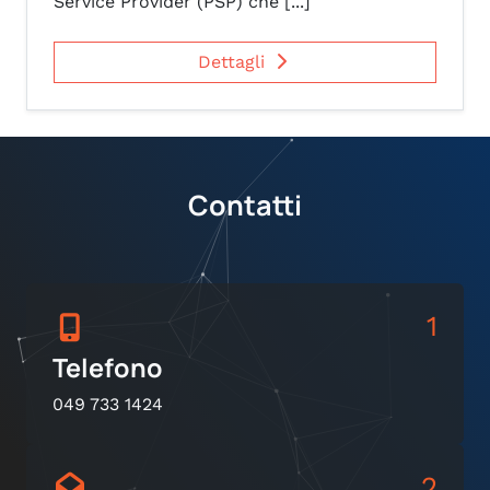
Service Provider (PSP) che [...]
Dettagli
Contatti
1
Telefono
049 733 1424
2