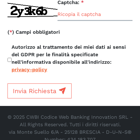
Captcha:
*
(
*
) Campi obbligatori
Autorizzo al trattamento dei miei dati ai sensi
del GDPR per le finalità specificate
nell'informativa disponibile all'indirizzo:
privacy-policy
Invia Richiesta
© 2025 CWBI Codice Web Banking Innovation SRL -
All Rights Reserved. Tutti i diritti riservati.
via Monte Suello 6/A - 25128 BRESCIA - D-U-N-S®
Number: 434 183 707