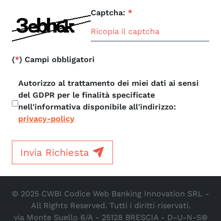
Captcha:
*
(
*
) Campi obbligatori
Autorizzo al trattamento dei miei dati ai sensi
del GDPR per le finalità specificate
nell'informativa disponibile all'indirizzo:
privacy-policy
Invia Richiesta
© 2025 CWBI Codice Web Banking Innovation SRL -
All Rights Reserved. Tutti i diritti riservati.
via Monte Suello 6/A - 25128 BRESCIA - D-U-N-S®