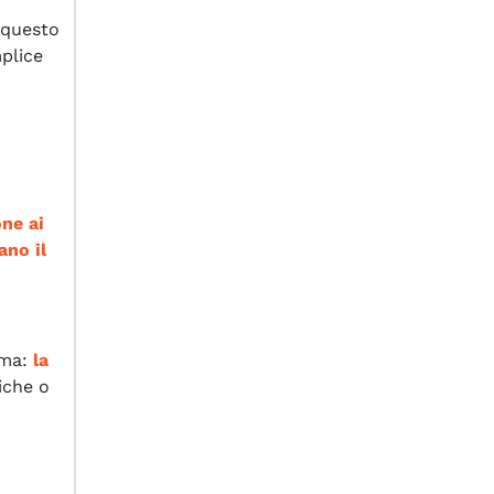
 questo
mplice
one ai
ano il
ema:
la
iche o