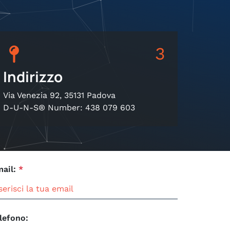
3
Indirizzo
Via Venezia 92, 35131 Padova
D-U-N-S® Number: 438 079 603
ail:
*
lefono: