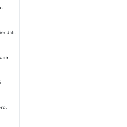
ut
iendali.
ione
i
oro.