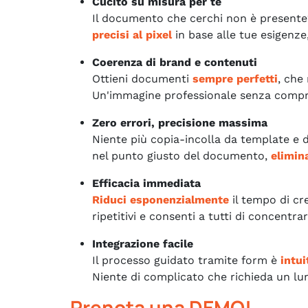
Cucito su misura per te
Il documento che cerchi non è present
precisi al pixel
in base alle tue esigenze
Coerenza di brand e contenuti
Ottieni documenti
sempre perfetti
, che
Un'immagine professionale senza comp
Zero errori, precisione massima
Niente più copia-incolla da template e 
nel punto giusto del documento,
elimin
Efficacia immediata
Riduci esponenzialmente
il tempo di cr
ripetitivi e consenti a tutti di concentrars
Integrazione facile
Il processo guidato tramite form è
intui
Niente di complicato che richieda un lu
Prenota una DEMO!