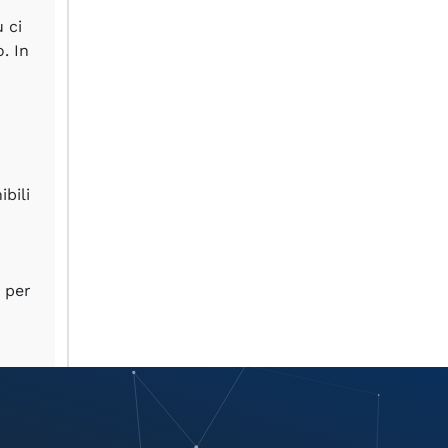
 ci
. In
bili
 per