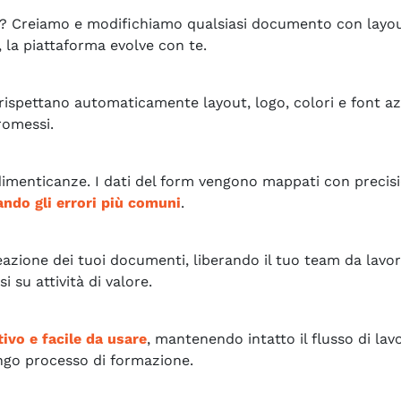
e? Creiamo e modifichiamo qualsiasi documento con layo
, la piattaforma evolve con te.
 rispettano automaticamente layout, logo, colori e font az
romessi.
dimenticanze. I dati del form vengono mappati con precis
ando gli errori più comuni
.
eazione dei tuoi documenti, liberando il tuo team da lavor
i su attività di valore.
tivo e facile da usare
, mantenendo intatto il flusso di lav
ngo processo di formazione.