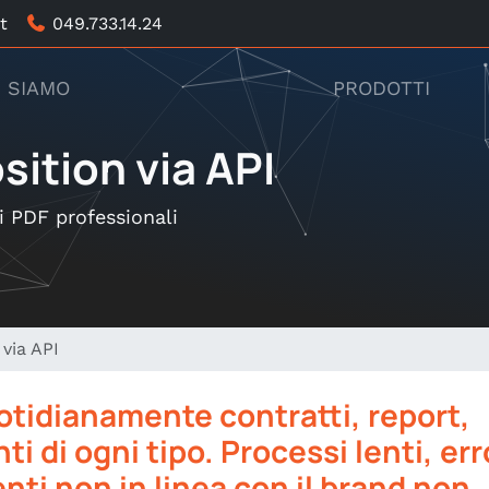
t
049.733.14.24
I SIAMO
PRODOTTI
tion via API
i PDF professionali
via API
otidianamente contratti, report,
di ogni tipo. Processi lenti, err
ti non in linea con il brand non